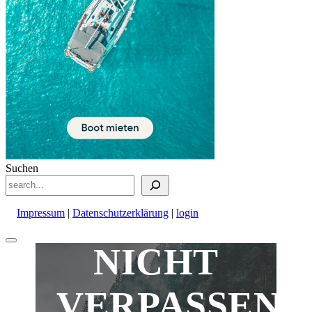
Suchen
Impressum
|
Datenschutzerklärung
|
login
Nach
NICHT
oben
scrollen
VERPASSEN!