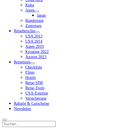
Kuba
Asien
Dropdown-
Japan
Menü
Rundreisen
öffnen
Zugreisen
Reiseberichte
Dropdown-
USA 2013
Menü
USA 2014
öffnen
Asien 2019
Kroatien 2022
Azoren 2023
Reisetipps
Dropdown-
Checkliste
Menü
Flüge
öffnen
Hotels
Reise-SIM
Reise-Tools
USA-Einreise
Versicherung
Rabatte & Gutscheine
Newsletter
Suchen