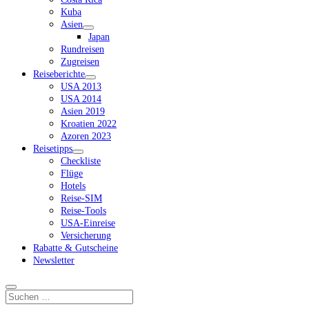
Kuba
Asien
Dropdown-
Japan
Menü
Rundreisen
öffnen
Zugreisen
Reiseberichte
Dropdown-
USA 2013
Menü
USA 2014
öffnen
Asien 2019
Kroatien 2022
Azoren 2023
Reisetipps
Dropdown-
Checkliste
Menü
Flüge
öffnen
Hotels
Reise-SIM
Reise-Tools
USA-Einreise
Versicherung
Rabatte & Gutscheine
Newsletter
Suchen