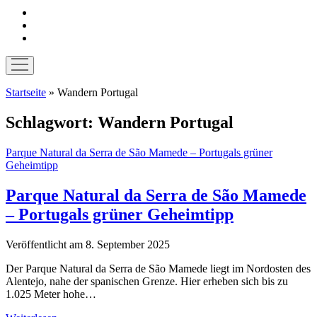
instagram
pinterest
E-
Mail
Menü
öffnen
Startseite
»
Wandern Portugal
Schlagwort:
Wandern Portugal
Parque Natural da Serra de São Mamede – Portugals grüner
Geheimtipp
Parque Natural da Serra de São Mamede
– Portugals grüner Geheimtipp
Veröffentlicht am 8. September 2025
Der Parque Natural da Serra de São Mamede liegt im Nordosten des
Alentejo, nahe der spanischen Grenze. Hier erheben sich bis zu
1.025 Meter hohe…