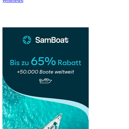
Parque
Weiterlesen
Natural
Sidebar
da
Serra
de
São
Mamede
–
Portugals
grüner
Geheimtipp