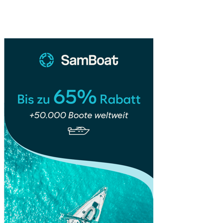
–
Sidebar
Ein
unentdecktes
Paradies
der
Azoren