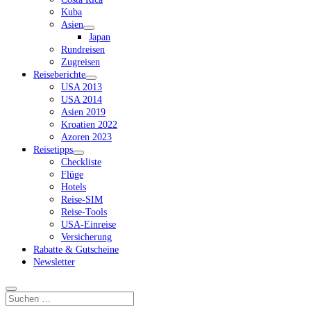
Kuba
Asien
Dropdown-
Japan
Menü
Rundreisen
öffnen
Zugreisen
Reiseberichte
Dropdown-
USA 2013
Menü
USA 2014
öffnen
Asien 2019
Kroatien 2022
Azoren 2023
Reisetipps
Dropdown-
Checkliste
Menü
Flüge
öffnen
Hotels
Reise-SIM
Reise-Tools
USA-Einreise
Versicherung
Rabatte & Gutscheine
Newsletter
Suchen