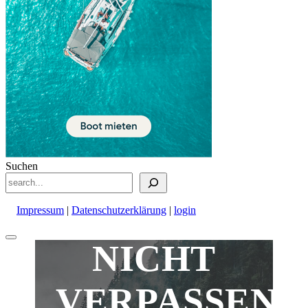
Suchen
Impressum
|
Datenschutzerklärung
|
login
Nach
NICHT
oben
scrollen
VERPASSEN!