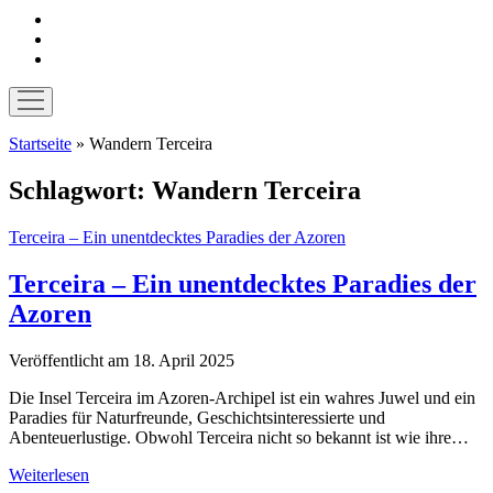
instagram
pinterest
E-
Mail
Menü
öffnen
Startseite
»
Wandern Terceira
Schlagwort:
Wandern Terceira
Terceira – Ein unentdecktes Paradies der Azoren
Terceira – Ein unentdecktes Paradies der
Azoren
Veröffentlicht am 18. April 2025
Die Insel Terceira im Azoren-Archipel ist ein wahres Juwel und ein
Paradies für Naturfreunde, Geschichtsinteressierte und
Abenteuerlustige. Obwohl Terceira nicht so bekannt ist wie ihre…
Terceira
Weiterlesen