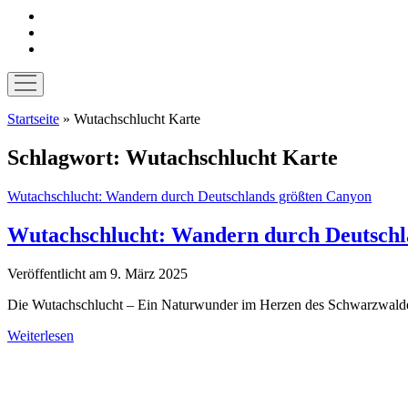
instagram
pinterest
E-
Mail
Menü
öffnen
Startseite
»
Wutachschlucht Karte
Schlagwort:
Wutachschlucht Karte
Wutachschlucht: Wandern durch Deutschlands größten Canyon
Wutachschlucht: Wandern durch Deutschl
Veröffentlicht am 9. März 2025
Die Wutachschlucht – Ein Naturwunder im Herzen des Schwarzwaldes St
Wutachschlucht:
Weiterlesen
Wandern
Sidebar
durch
Deutschlands
größten