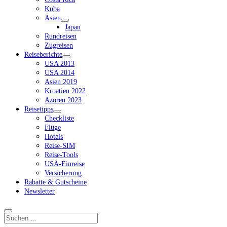
Kuba
Asien
Dropdown-
Japan
Menü
Rundreisen
öffnen
Zugreisen
Reiseberichte
Dropdown-
USA 2013
Menü
USA 2014
öffnen
Asien 2019
Kroatien 2022
Azoren 2023
Reisetipps
Dropdown-
Checkliste
Menü
Flüge
öffnen
Hotels
Reise-SIM
Reise-Tools
USA-Einreise
Versicherung
Rabatte & Gutscheine
Newsletter
Suchen