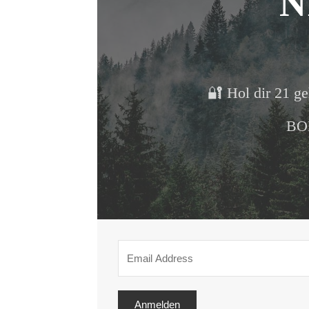
N
🔐 Hol dir 21 ge
BON
Anmelden