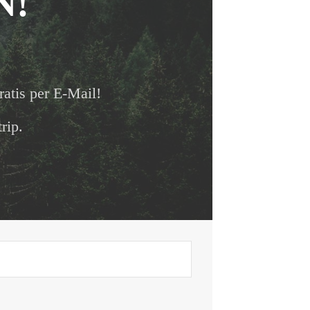
N!
ratis per E-Mail!
rip.