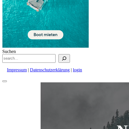
Suchen
Impressum
|
Datenschutzerklärung
|
login
Nach
oben
scrollen