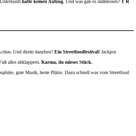
 Unterkunft
hatte keinen Aufzug
. Und was gab es stattdessen?
T R
Action. Und direkt daneben?
Ein Streetfoodfestival!
Jackpot.
Fuß alles abklappern.
Karma, du mieses Stück.
osphäre, gute Musik, beste Plätze. Dazu schnell was vom Streetfood