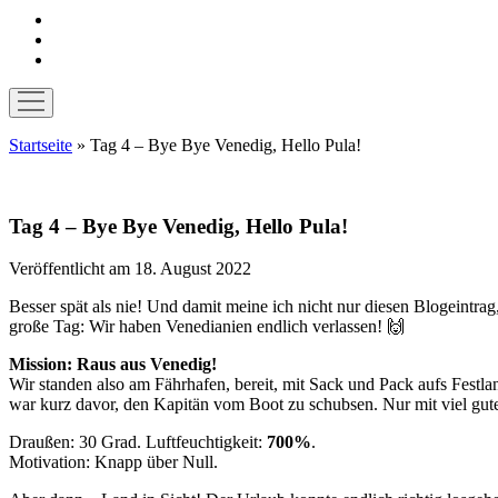
instagram
pinterest
E-
Mail
Menü
öffnen
Startseite
»
Tag 4 – Bye Bye Venedig, Hello Pula!
Tag 4 – Bye Bye Venedig, Hello Pula!
Veröffentlicht am 18. August 2022
Besser spät als nie! Und damit meine ich nicht nur diesen Blogeintra
große Tag: Wir haben Venedianien endlich verlassen! 🙌
Mission: Raus aus Venedig!
Wir standen also am Fährhafen, bereit, mit Sack und Pack aufs Festlan
war kurz davor, den Kapitän vom Boot zu schubsen. Nur mit viel gut
Draußen: 30 Grad. Luftfeuchtigkeit:
700%
.
Motivation: Knapp über Null.