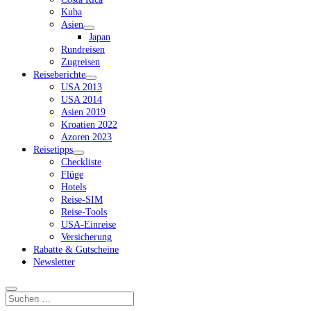
Kuba
Asien
Dropdown-
Japan
Menü
Rundreisen
öffnen
Zugreisen
Reiseberichte
Dropdown-
USA 2013
Menü
USA 2014
öffnen
Asien 2019
Kroatien 2022
Azoren 2023
Reisetipps
Dropdown-
Checkliste
Menü
Flüge
öffnen
Hotels
Reise-SIM
Reise-Tools
USA-Einreise
Versicherung
Rabatte & Gutscheine
Newsletter
Suchen