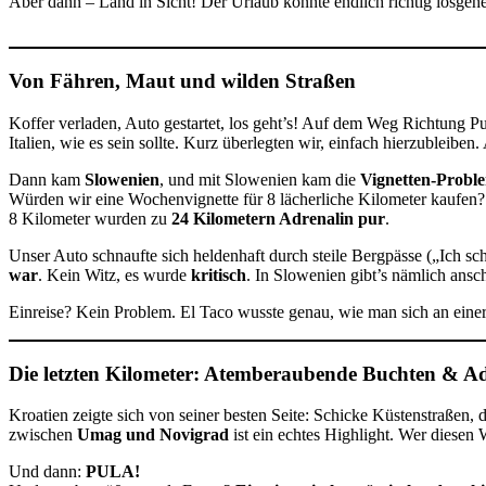
Aber dann – Land in Sicht! Der Urlaub konnte endlich richtig losgeh
Von Fähren, Maut und wilden Straßen
Koffer verladen, Auto gestartet, los geht’s! Auf dem Weg Richtung P
Italien, wie es sein sollte. Kurz überlegten wir, einfach hierzubleiben.
Dann kam
Slowenien
, und mit Slowenien kam die
Vignetten-Probl
Würden wir eine Wochenvignette für 8 lächerliche Kilometer kaufen? 
8 Kilometer wurden zu
24 Kilometern Adrenalin pur
.
Unser Auto schnaufte sich heldenhaft durch steile Bergpässe („Ich sc
war
. Kein Witz, es wurde
kritisch
. In Slowenien gibt’s nämlich ans
Einreise? Kein Problem. El Taco wusste genau, wie man sich an einer
Die letzten Kilometer: Atemberaubende Buchten & A
Kroatien zeigte sich von seiner besten Seite: Schicke Küstenstraßen, 
zwischen
Umag und Novigrad
ist ein echtes Highlight. Wer diese
Und dann:
PULA!