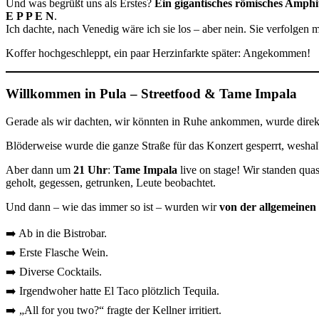
Und was begrüßt uns als Erstes?
Ein gigantisches römisches Amphi
E P P E N
.
Ich dachte, nach Venedig wäre ich sie los – aber nein. Sie verfolgen m
Koffer hochgeschleppt, ein paar Herzinfarkte später: Angekommen!
Willkommen in Pula – Streetfood & Tame Impala
Gerade als wir dachten, wir könnten in Ruhe ankommen, wurde direk
Blöderweise wurde die ganze Straße für das Konzert gesperrt, weshal
Aber dann um
21 Uhr
:
Tame Impala
live on stage! Wir standen qua
geholt, gegessen, getrunken, Leute beobachtet.
Und dann – wie das immer so ist – wurden wir
von der allgemeinen 
➡️ Ab in die Bistrobar.
➡️ Erste Flasche Wein.
➡️ Diverse Cocktails.
➡️ Irgendwoher hatte El Taco plötzlich Tequila.
➡️ „All for you two?“ fragte der Kellner irritiert.