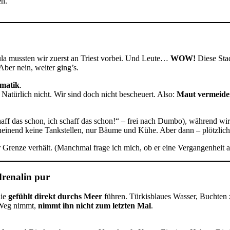
en.
ula mussten wir zuerst an Triest vorbei. Und Leute…
WOW!
Diese Stad
 Aber nein, weiter ging’s.
ematik
.
Natürlich nicht. Wir sind doch nicht bescheuert. Also:
Maut vermeide
haff das schon, ich schaff das schon!“ – frei nach Dumbo), während wir
cheinend keine Tankstellen, nur Bäume und Kühe. Aber dann – plötzlic
 Grenze verhält. (Manchmal frage ich mich, ob er eine Vergangenheit a
drenalin pur
die
gefühlt direkt durchs Meer
führen. Türkisblaues Wasser, Buchten
n Weg nimmt,
nimmt ihn nicht zum letzten Mal
.