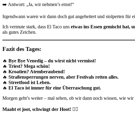
➡️ Antwort: „Ja, wir nehmen’s ernst!“
Irgendwann waren wir dann doch gut angeheitert und stolperten für
Ich vermute stark, dass El Taco uns
etwas ins Essen gemischt hat, u
als gutes Zeichen.
Fazit des Tages:
🔥
Bye Bye Venedig – du wirst nicht vermisst!
🔥
Triest? Mega schön!
🔥
Kroatien? Atemberaubend!
🔥
Straßensperrungen nerven, aber Festivals retten alles.
🔥
Streetfood ist Leben.
🔥
El Taco ist immer für eine Überraschung gut.
Morgen geht’s weiter – mal sehen, ob wir dann noch wissen, wie wir 
Maaht et joot, schwingt der Hoot!
🏴‍☠️