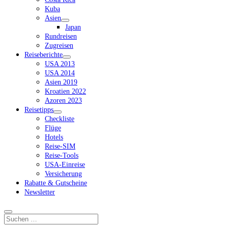
Kuba
Asien
Dropdown-
Japan
Menü
Rundreisen
öffnen
Zugreisen
Reiseberichte
Dropdown-
USA 2013
Menü
USA 2014
öffnen
Asien 2019
Kroatien 2022
Azoren 2023
Reisetipps
Dropdown-
Checkliste
Menü
Flüge
öffnen
Hotels
Reise-SIM
Reise-Tools
USA-Einreise
Versicherung
Rabatte & Gutscheine
Newsletter
Suchen