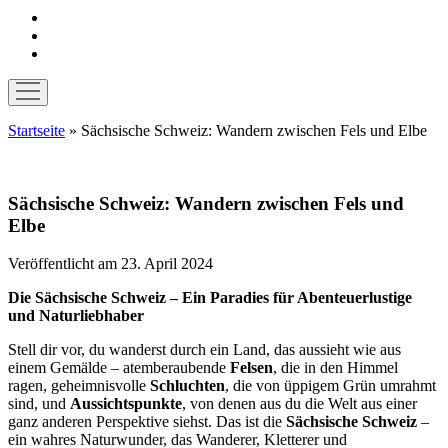
instagram
pinterest
E-
Mail
Menü
öffnen
Startseite
»
Sächsische Schweiz: Wandern zwischen Fels und Elbe
Sächsische Schweiz: Wandern zwischen Fels und
Elbe
Veröffentlicht am 23. April 2024
Die Sächsische Schweiz – Ein Paradies für Abenteuerlustige
und Naturliebhaber
Stell dir vor, du wanderst durch ein Land, das aussieht wie aus
einem Gemälde – atemberaubende
Felsen
, die in den Himmel
ragen, geheimnisvolle
Schluchten
, die von üppigem Grün umrahmt
sind, und
Aussichtspunkte
, von denen aus du die Welt aus einer
ganz anderen Perspektive siehst. Das ist die
Sächsische Schweiz
–
ein wahres Naturwunder, das Wanderer, Kletterer und