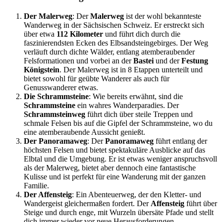
Der Malerweg
: Der
Malerweg
ist der wohl bekannteste
Wanderweg in der Sächsischen Schweiz. Er erstreckt sich
über etwa
112 Kilometer
und führt dich durch die
faszinierendsten Ecken des Elbsandsteingebirges. Der Weg
verläuft durch dichte Wälder, entlang atemberaubender
Felsformationen und vorbei an der
Bastei
und der
Festung
Königstein
. Der Malerweg ist in 8 Etappen unterteilt und
bietet sowohl für geübte Wanderer als auch für
Genusswanderer etwas.
Die Schrammsteine
: Wie bereits erwähnt, sind die
Schrammsteine
ein wahres Wanderparadies. Der
Schrammsteinweg
führt dich über steile Treppen und
schmale Felsen bis auf die Gipfel der Schrammsteine, wo du
eine atemberaubende Aussicht genießt.
Der Panoramaweg
: Der
Panoramaweg
führt entlang der
höchsten Felsen und bietet spektakuläre Ausblicke auf das
Elbtal und die Umgebung. Er ist etwas weniger anspruchsvoll
als der Malerweg, bietet aber dennoch eine fantastische
Kulisse und ist perfekt für eine Wanderung mit der ganzen
Familie.
Der Affensteig
: Ein Abenteuerweg, der den Kletter- und
Wandergeist gleichermaßen fordert. Der
Affensteig
führt über
Steige und durch enge, mit Wurzeln übersäte Pfade und stellt
dich immer wieder vor neue Herausforderungen.