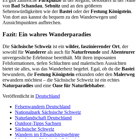
Es gibt zahlreiche
Parkplätze
in der Region, besonders in der Nähe
von
Bad Schandau
,
Sebnitz
und an den größeren
Sehenswürdigkeiten wie der
Bastei
oder der
Festung Königstein
.
Von dort aus kannst du bequem zu den Wanderwegen und
Aussichtspunkten aufbrechen.
Fazit: Ein wahres Wanderparadies
Die
Sächsische Schweiz
ist ein
wilder, faszinierender Ort
, der
sowohl für
Wanderer
als auch für
Naturfreunde
und
Abenteurer
unvergessliche Erlebnisse bereithält. Mit ihren imposanten
Felsformationen, tiefen Schluchten und malerischen Aussichten
bietet sie alles, was das Wanderherz begehrt. Egal, ob du die
Bastei
bewundern, die
Festung Königstein
erkunden oder den
Malerweg
erwandern möchtest – die Sächsische Schweiz ist ein echtes
Naturparadies
und eine
Oase für Naturliebhaber
.
Veröffentlicht in
Deutschland
Felsenwandern Deutschland
Nationalpark Sächsische Schweiz
Naturlandschaft Deutschland
Outdoor-Tipps Sachsen
Sächsische Schweiz
Wandern im Elbsandsteingebirge