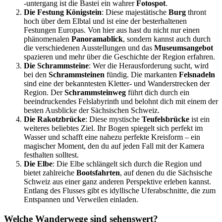
-untergang ist die Bastei ein wahrer
Fotospot
.
Die Festung Königstein
: Diese majestätische
Burg
thront
hoch über dem Elbtal und ist eine der besterhaltenen
Festungen Europas. Von hier aus hast du nicht nur einen
phänomenalen
Panoramablick
, sondern kannst auch durch
die verschiedenen Ausstellungen und das
Museumsangebot
spazieren und mehr über die Geschichte der Region erfahren.
Die Schrammsteine
: Wer die Herausforderung sucht, wird
bei den
Schrammsteinen
fündig. Die markanten
Felsnadeln
sind eine der bekanntesten Kletter- und Wanderstrecken der
Region. Der
Schrammsteinweg
führt dich durch ein
beeindruckendes Felslabyrinth und belohnt dich mit einem der
besten Ausblicke der Sächsischen Schweiz.
Die Rakotzbrücke
: Diese mystische
Teufelsbrücke
ist ein
weiteres beliebtes Ziel. Ihr Bogen spiegelt sich perfekt im
Wasser und schafft eine nahezu perfekte Kreisform – ein
magischer Moment, den du auf jeden Fall mit der Kamera
festhalten solltest.
Die Elbe
: Die Elbe schlängelt sich durch die Region und
bietet zahlreiche
Bootsfahrten
, auf denen du die Sächsische
Schweiz aus einer ganz anderen Perspektive erleben kannst.
Entlang des Flusses gibt es idyllische Uferabschnitte, die zum
Entspannen und Verweilen einladen.
Welche Wanderwege sind sehenswert?