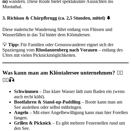
m)
wandern. Diese Route bietet spektakuläre Aussichten ins
Muotathal.
3. Richisau & Chärpfbrugg (ca. 2,5 Stunden, mittel) 🌲
Diese malerische Wanderung führt entlang von Flüssen und
Wasserfällen in das Tal hinter dem Klöntalersee.
💡
Tipp:
Für Familien oder Genusswanderer eignet sich der
Spaziergang vom
Rhodannenberg nach Vorauen
– entlang des
Ufers mit vielen Picknickmöglichkeiten.
Was kann man am Klöntalersee unternehmen? 🚣‍♂️
🏊‍♂️🎣
Schwimmen
– Das klare Wasser lädt zum Baden ein (wenn
auch recht kühl).
Bootfahren & Stand-up-Paddling
– Boote kann man am
See ausleihen oder selbst mitbringen.
Angeln
– Mit einer Angelbewilligung kann man hier Forellen
fangen.
Grillen & Picknick
– Es gibt mehrere Feuerstellen rund um
den See.