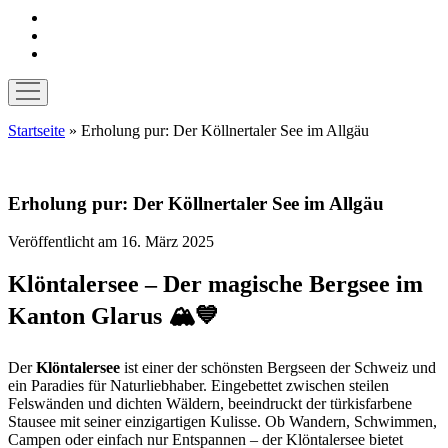
instagram
pinterest
E-
Mail
Menü
öffnen
Startseite
»
Erholung pur: Der Köllnertaler See im Allgäu
Erholung pur: Der Köllnertaler See im Allgäu
Veröffentlicht am 16. März 2025
Klöntalersee – Der magische Bergsee im
Kanton Glarus
🏔️💙
Der
Klöntalersee
ist einer der schönsten Bergseen der Schweiz und
ein Paradies für Naturliebhaber. Eingebettet zwischen steilen
Felswänden und dichten Wäldern, beeindruckt der türkisfarbene
Stausee mit seiner einzigartigen Kulisse. Ob Wandern, Schwimmen,
Campen oder einfach nur Entspannen – der Klöntalersee bietet