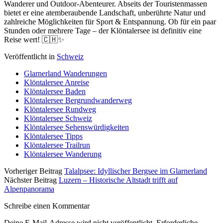
Wanderer und Outdoor-Abenteurer. Abseits der Touristenmassen
bietet er eine atemberaubende Landschaft, unberührte Natur und
zahlreiche Möglichkeiten für Sport & Entspannung. Ob für ein paar
Stunden oder mehrere Tage – der Klöntalersee ist definitiv eine
Reise wert! 🇨🇭✨
Veröffentlicht in
Schweiz
Glarnerland Wanderungen
Klöntalersee Anreise
Klöntalersee Baden
Klöntalersee Bergrundwanderweg
Klöntalersee Rundweg
Klöntalersee Schweiz
Klöntalersee Sehenswürdigkeiten
Klöntalersee Tipps
Klöntalersee Trailrun
Klöntalersee Wanderung
Vorheriger Beitrag
Talalpsee: Idyllischer Bergsee im Glarnerland
Nächster Beitrag
Luzern – Historische Altstadt trifft auf
Alpenpanorama
Schreibe einen Kommentar
Deine E-Mail-Adresse wird nicht veröffentlicht.
Erforderliche