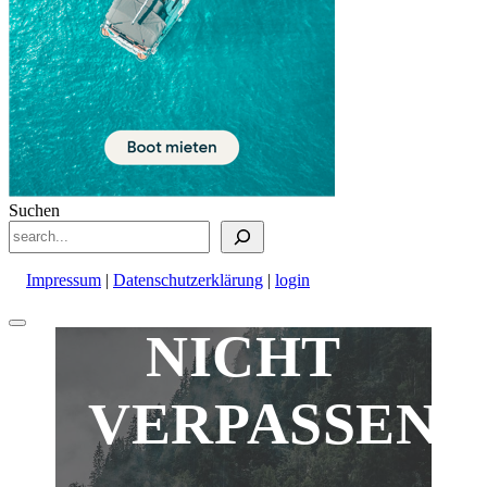
Suchen
Impressum
|
Datenschutzerklärung
|
login
Nach
NICHT
oben
scrollen
VERPASSEN!