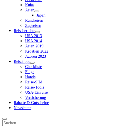
Kuba
Asien
Dropdown-
Japan
Menü
Rundreisen
öffnen
Zugreisen
Reiseberichte
Dropdown-
USA 2013
Menü
USA 2014
öffnen
Asien 2019
Kroatien 2022
Azoren 2023
Reisetipps
Dropdown-
Checkliste
Menü
Flüge
öffnen
Hotels
Reise-SIM
Reise-Tools
USA-Einreise
Versicherung
Rabatte & Gutscheine
Newsletter
Suchen