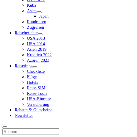
Kuba
Asien
Dropdown-
Japan
Menü
Rundreisen
öffnen
Zugreisen
Reiseberichte
Dropdown-
USA 2013
Menü
USA 2014
öffnen
Asien 2019
Kroatien 2022
Azoren 2023
Reisetipps
Dropdown-
Checkliste
Menü
Flüge
öffnen
Hotels
Reise-SIM
Reise-Tools
USA-Einreise
Versicherung
Rabatte & Gutscheine
Newsletter
Suchen