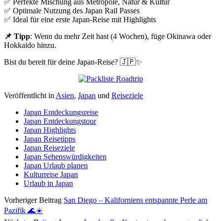
✅ Perfekte Mischung aus Metropole, Natur & Kultur
✅ Optimale Nutzung des Japan Rail Passes
✅ Ideal für eine erste Japan-Reise mit Highlights
📌 Tipp
: Wenn du mehr Zeit hast (4 Wochen), füge Okinawa oder
Hokkaido hinzu.
Bist du bereit für deine Japan-Reise? 🇯🇵✨
Veröffentlicht in
Asien
,
Japan
und
Reiseziele
Japan Entdeckungsreise
Japan Entdeckungstour
Japan Highlights
Japan Reisetipps
Japan Reiseziele
Japan Sehenswürdigkeiten
Japan Urlaub planen
Kulturreise Japan
Urlaub in Japan
Vorheriger Beitrag
San Diego – Kaliforniens entspannte Perle am
Pazifik 🌊☀️