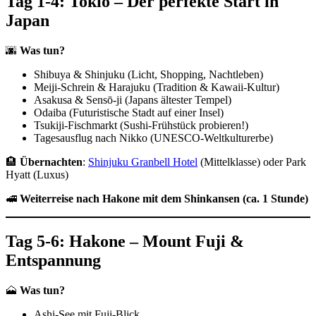
Tag 1-4: Tokio – Der perfekte Start in
Japan
🌆
Was tun?
Shibuya & Shinjuku (Licht, Shopping, Nachtleben)
Meiji-Schrein & Harajuku (Tradition & Kawaii-Kultur)
Asakusa & Sensō-ji (Japans ältester Tempel)
Odaiba (Futuristische Stadt auf einer Insel)
Tsukiji-Fischmarkt (Sushi-Frühstück probieren!)
Tagesausflug nach Nikko (UNESCO-Weltkulturerbe)
🏨
Übernachten
:
Shinjuku Granbell Hotel
(Mittelklasse) oder Park
Hyatt (Luxus)
🚅
Weiterreise nach Hakone mit dem Shinkansen (ca. 1 Stunde)
Tag 5-6: Hakone – Mount Fuji &
Entspannung
🗻
Was tun?
Ashi-See mit Fuji-Blick