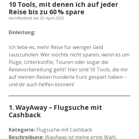
10 Tools, mit denen ich auf jeder
Versicherung
Zugreisen
Schweiz
Reise bis zu 60 % spare
Veröffentlicht am 20. April 2025
Skandinavien
Einleitung:
Spanien
Ich liebe es, mehr Reise für weniger Geld
rauszuholen. Wer möchte nicht sparen, wenn es um
Europas Städte
Flüge, Unterkünfte, Touren oder sogar die
Reisevorbereitung geht? Hier sind 10 Tools, die mir
auf meinen Reisen hunderte Euro gespart haben –
und dir auch helfen können!
1.
WayAway – Flugsuche mit
Cashback
Kategorie:
Flugsuche mit Cashback
Beschreibung:
WayAway ist meine erste Wahl,