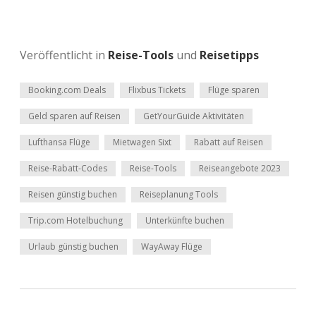
Veröffentlicht in
Reise-Tools
und
Reisetipps
Booking.com Deals
Flixbus Tickets
Flüge sparen
Geld sparen auf Reisen
GetYourGuide Aktivitäten
Lufthansa Flüge
Mietwagen Sixt
Rabatt auf Reisen
Reise-Rabatt-Codes
Reise-Tools
Reiseangebote 2023
Reisen günstig buchen
Reiseplanung Tools
Trip.com Hotelbuchung
Unterkünfte buchen
Urlaub günstig buchen
WayAway Flüge