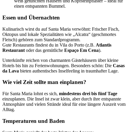
weiß getünchten Häusern und Kopfsteinpflaster – ideal für
einen entspannten Bummel.
Essen und Übernachten
Kulinarisch wirst du auf Santa Maria verwöhnt: Frischer Fisch,
Oktopus und lokale Spezialitäten wie „Alcatra“ (geschmortes
Fleisch) gehören zum Standardprogramm.
Gute Restaurants findest du in Vila do Porto (z.B.
Atlantis
Restaurant
oder das gemütliche
Espaço Em Cena
).
Unterkünfte reichen von charmanten Gästehäusern über kleine
Hotels bis hin zu Ferienwohnungen. Besonders schön: Die
Casas
da Lava
bieten authentisches Inselfeeling in traumhafter Lage.
Wie viel Zeit sollte man einplanen?
Für Santa Maria lohnt es sich,
mindestens drei bis fünf Tage
einzuplanen. Die Insel ist zwar klein, aber durch ihre entspannte
Atmosphäre und vielen Strände ideal für eine längere Auszeit vom
Alltag.
Temperaturen und Baden