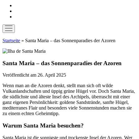
instagram
pinterest
E-
Mail
Menü
öffnen
Startseite
»
Santa Maria – das Sonnenparadies der Azoren
Santa Maria – das Sonnenparadies der Azoren
Veröffentlicht am 26. April 2025
Wenn man an die Azoren denkt, stellt man sich oft wilde
Vulkanlandschaften und üppig grüne Hügel vor. Doch Santa Maria,
die südlichste und älteste Insel des Archipels, überrascht mit einer
ganz eigenen Persönlichkeit: goldene Sandstrände, sanfte Hügel,
mediterranes Flair und besonders viele Sonnenstunden machen sie
zu einem echten Geheimtipp.
Warum Santa Maria besuchen?
Santa Maria ist die sonnigste und trockenste Insel der Azoren. Wer