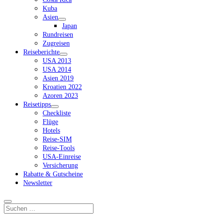
Kuba
Asien
Dropdown-
Japan
Menü
Rundreisen
öffnen
Zugreisen
Reiseberichte
Dropdown-
USA 2013
Menü
USA 2014
öffnen
Asien 2019
Kroatien 2022
Azoren 2023
Reisetipps
Dropdown-
Checkliste
Menü
Flüge
öffnen
Hotels
Reise-SIM
Reise-Tools
USA-Einreise
Versicherung
Rabatte & Gutscheine
Newsletter
Suchen