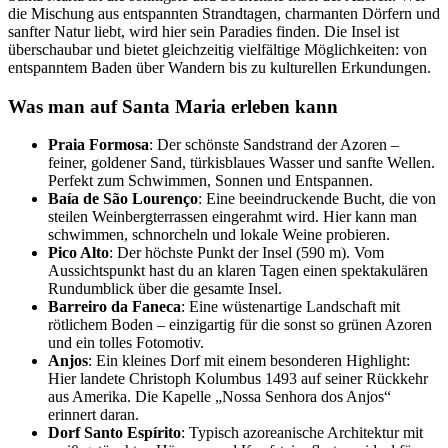
die Mischung aus entspannten Strandtagen, charmanten Dörfern und
sanfter Natur liebt, wird hier sein Paradies finden. Die Insel ist
überschaubar und bietet gleichzeitig vielfältige Möglichkeiten: von
entspanntem Baden über Wandern bis zu kulturellen Erkundungen.
Was man auf Santa Maria erleben kann
Praia Formosa
: Der schönste Sandstrand der Azoren –
feiner, goldener Sand, türkisblaues Wasser und sanfte Wellen.
Perfekt zum Schwimmen, Sonnen und Entspannen.
Baía de São Lourenço
: Eine beeindruckende Bucht, die von
steilen Weinbergterrassen eingerahmt wird. Hier kann man
schwimmen, schnorcheln und lokale Weine probieren.
Pico Alto
: Der höchste Punkt der Insel (590 m). Vom
Aussichtspunkt hast du an klaren Tagen einen spektakulären
Rundumblick über die gesamte Insel.
Barreiro da Faneca
: Eine wüstenartige Landschaft mit
rötlichem Boden – einzigartig für die sonst so grünen Azoren
und ein tolles Fotomotiv.
Anjos
: Ein kleines Dorf mit einem besonderen Highlight:
Hier landete Christoph Kolumbus 1493 auf seiner Rückkehr
aus Amerika. Die Kapelle „Nossa Senhora dos Anjos“
erinnert daran.
Dorf Santo Espírito
: Typisch azoreanische Architektur mit