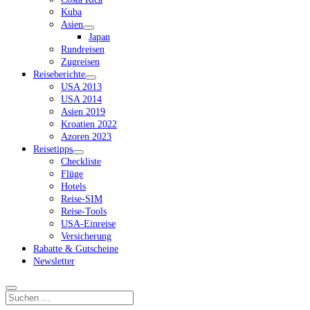
Kuba
Asien
Dropdown-
Japan
Menü
Rundreisen
öffnen
Zugreisen
Reiseberichte
Dropdown-
USA 2013
Menü
USA 2014
öffnen
Asien 2019
Kroatien 2022
Azoren 2023
Reisetipps
Dropdown-
Checkliste
Menü
Flüge
öffnen
Hotels
Reise-SIM
Reise-Tools
USA-Einreise
Versicherung
Rabatte & Gutscheine
Newsletter
Suchen