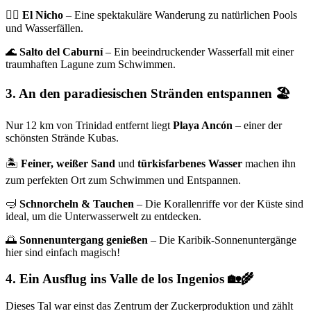
🚶‍♂️
El Nicho
– Eine spektakuläre Wanderung zu natürlichen Pools
und Wasserfällen.
🌊
Salto del Caburní
– Ein beeindruckender Wasserfall mit einer
traumhaften Lagune zum Schwimmen.
3. An den paradiesischen Stränden entspannen
🏖
Nur 12 km von Trinidad entfernt liegt
Playa Ancón
– einer der
schönsten Strände Kubas.
🏝
Feiner, weißer Sand
und
türkisfarbenes Wasser
machen ihn
zum perfekten Ort zum Schwimmen und Entspannen.
🤿
Schnorcheln & Tauchen
– Die Korallenriffe vor der Küste sind
ideal, um die Unterwasserwelt zu entdecken.
🌅
Sonnenuntergang genießen
– Die Karibik-Sonnenuntergänge
hier sind einfach magisch!
4. Ein Ausflug ins Valle de los Ingenios
🏡🌾
Dieses Tal war einst das Zentrum der Zuckerproduktion und zählt