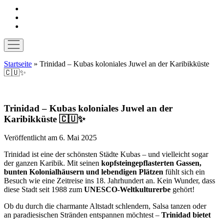
instagram
pinterest
E-
Mail
Menü
öffnen
Startseite
»
Trinidad – Kubas koloniales Juwel an der Karibikküste
🇨🇺✨
Trinidad – Kubas koloniales Juwel an der
Karibikküste 🇨🇺✨
Veröffentlicht am 6. Mai 2025
Trinidad ist eine der schönsten Städte Kubas – und vielleicht sogar
der ganzen Karibik. Mit seinen
kopfsteingepflasterten Gassen,
bunten Kolonialhäusern und lebendigen Plätzen
fühlt sich ein
Besuch wie eine Zeitreise ins 18. Jahrhundert an. Kein Wunder, dass
diese Stadt seit 1988 zum
UNESCO-Weltkulturerbe
gehört!
Ob du durch die charmante Altstadt schlendern, Salsa tanzen oder
an paradiesischen Stränden entspannen möchtest –
Trinidad bietet