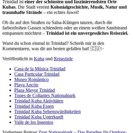
Trinidad ist
einer der schönsten und faszinierendsten Orte
Kubas
. Die Stadt vereint
Kolonialgeschichte, Musik, Natur und
traumhafte Strände
– ein echtes Juwel!
Ob du auf den Straßen zu Salsa-Klängen tanzen, durch die
farbenfrohen Gassen schlendern oder an einem weißen Sandstrand
entspannen möchtest –
Trinidad ist ein unvergessliches Reiseziel.
Warst du schon einmal in Trinidad? Schreib mir in den
Kommentaren, was dir am besten gefallen hat! 🇨🇺✨
Veröffentlicht in
Kuba
und
Reiseziele
Casa de la Música Trinidad
Casa Particular Trinidad
Museo Romántico
Playa Ancón
Plaza Mayor Trinidad
Topes de Collantes Nationalpark
Trinidad Kuba Aktivitäten
Trinidad Kuba Essen
Trinidad Kuba Sehenswürdigkeiten
Trinidad Kuba Unterkunft
Valle de los Ingenios
Vorheriger Beitrag
Zion Nationalpark – Das Paradies für Outdoor-