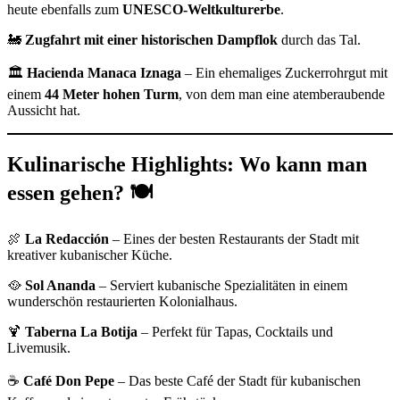
heute ebenfalls zum
UNESCO-Weltkulturerbe
.
🚂
Zugfahrt mit einer historischen Dampflok
durch das Tal.
🏛
Hacienda Manaca Iznaga
– Ein ehemaliges Zuckerrohrgut mit
einem
44 Meter hohen Turm
, von dem man eine atemberaubende
Aussicht hat.
Kulinarische Highlights: Wo kann man
essen gehen?
🍽
🍖
La Redacción
– Eines der besten Restaurants der Stadt mit
kreativer kubanischer Küche.
🥘
Sol Ananda
– Serviert kubanische Spezialitäten in einem
wunderschön restaurierten Kolonialhaus.
🍹
Taberna La Botija
– Perfekt für Tapas, Cocktails und
Livemusik.
☕
Café Don Pepe
– Das beste Café der Stadt für kubanischen