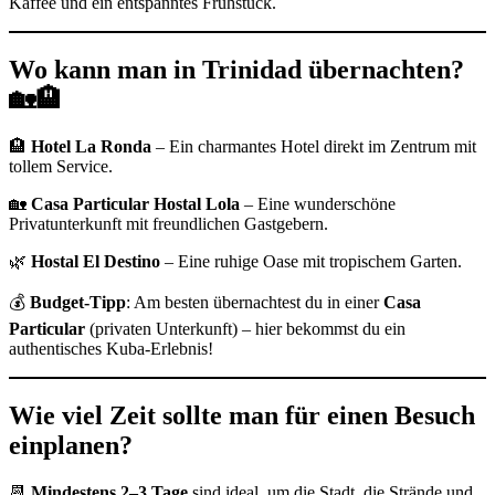
Kaffee und ein entspanntes Frühstück.
Wo kann man in Trinidad übernachten?
🏡🏨
🏨
Hotel La Ronda
– Ein charmantes Hotel direkt im Zentrum mit
tollem Service.
🏡
Casa Particular Hostal Lola
– Eine wunderschöne
Privatunterkunft mit freundlichen Gastgebern.
🌿
Hostal El Destino
– Eine ruhige Oase mit tropischem Garten.
💰
Budget-Tipp
: Am besten übernachtest du in einer
Casa
Particular
(privaten Unterkunft) – hier bekommst du ein
authentisches Kuba-Erlebnis!
Wie viel Zeit sollte man für einen Besuch
einplanen?
📆
Mindestens 2–3 Tage
sind ideal, um die Stadt, die Strände und