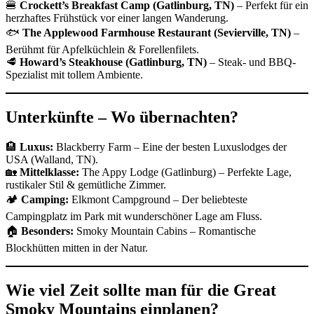
🍔
Crockett’s Breakfast Camp (Gatlinburg, TN)
– Perfekt für ein
herzhaftes Frühstück vor einer langen Wanderung.
🐟
The Applewood Farmhouse Restaurant (Sevierville, TN)
–
Berühmt für Apfelküchlein & Forellenfilets.
🥩
Howard’s Steakhouse (Gatlinburg, TN)
– Steak- und BBQ-
Spezialist mit tollem Ambiente.
Unterkünfte – Wo übernachten?
🏨
Luxus:
Blackberry Farm – Eine der besten Luxuslodges der
USA (Walland, TN).
🏡
Mittelklasse:
The Appy Lodge (Gatlinburg) – Perfekte Lage,
rustikaler Stil & gemütliche Zimmer.
🏕
Camping:
Elkmont Campground – Der beliebteste
Campingplatz im Park mit wunderschöner Lage am Fluss.
🏠
Besonders:
Smoky Mountain Cabins – Romantische
Blockhütten mitten in der Natur.
Wie viel Zeit sollte man für die Great
Smoky Mountains einplanen?