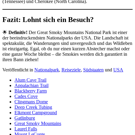
(Tennessee) und Cherokee (North Carolina).
Fazit: Lohnt sich ein Besuch?
🌟
Definitiv!
Der Great Smoky Mountains National Park ist einer
der beeindruckendsten Nationalparks der USA. Die Landschaft ist
spektakulär, die Wanderungen sind unvergesslich und das Wildleben
ist einzigartig. Egal, ob du nur einen kurzen Abstecher machst oder
eine ganze Woche bleibst – die Smokies werden dich garantiert in
ihren Bann ziehen!
Veröffentlicht in
Nationalpark
,
Reiseziele
,
Südstaaten
und
USA
Alum Cave Trail
Appalachian Trail
Blackberry Farm
Cades Cove
Clingmans Dome
Deep Creek Tubing
Elkmont Campground
Gatlinburg
Great Smoky Mountains
Laurel Falls
Mount LeConte