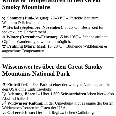
Klima & Temperaturen in den Great
Smoky Mountains
🌞
Sommer (Juni–August):
20–30°C – Perfekte Zeit zum
Wandern & Schwimmen.
🍂
Herbst (September–November):
5–25°C – Beste Zeit für
spektakuläre Herbstfarben!
❄
Winter (Dezember–Februar):
-5 bis 10°C – Schnee auf den
Gipfeln, Wanderungen weiterhin möglich.
🌸
Frühling (März–Mai):
10–20°C – Blühende Wildblumen &
angenehme Temperaturen.
Wissenswertes über den Great Smoky
Mountains National Park
🌲
Eintritt frei!
– Der Park ist einer der wenigen Nationalparks in
den USA ohne Eintrittsgebühr.
🐻
Achtung, Bären!
– Über
1.500 Schwarzbären
leben hier – also
Abstand halten!
🛶
Wildwasser-Rafting:
In der Umgebung gibt es einige der besten
Wildwasser-Routen im Osten der USA.
🚗
Gut erreichbar:
Der Park liegt zwischen Gatlinburg