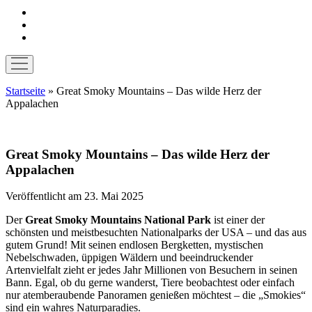
instagram
pinterest
E-
Mail
Menü
öffnen
Startseite
»
Great Smoky Mountains – Das wilde Herz der
Appalachen
Great Smoky Mountains – Das wilde Herz der
Appalachen
Veröffentlicht am 23. Mai 2025
Der
Great Smoky Mountains National Park
ist einer der
schönsten und meistbesuchten Nationalparks der USA – und das aus
gutem Grund! Mit seinen endlosen Bergketten, mystischen
Nebelschwaden, üppigen Wäldern und beeindruckender
Artenvielfalt zieht er jedes Jahr Millionen von Besuchern in seinen
Bann. Egal, ob du gerne wanderst, Tiere beobachtest oder einfach
nur atemberaubende Panoramen genießen möchtest – die „Smokies“
sind ein wahres Naturparadies.