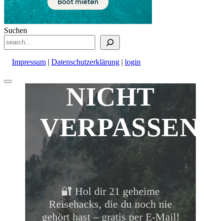
Suchen
Impressum
|
Datenschutzerklärung
|
login
Nach
NICHT
oben
scrollen
VERPASSEN!
🔐 Hol dir 21 geheime
Reisehacks, die du noch nie
gehört hast – gratis per E-Mail!