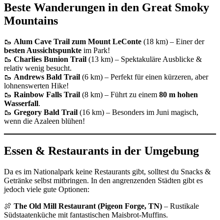
Beste Wanderungen in den Great Smoky
Mountains
🥾
Alum Cave Trail zum Mount LeConte
(18 km) – Einer der
besten Aussichtspunkte
im Park!
🥾
Charlies Bunion Trail
(13 km) – Spektakuläre Ausblicke &
relativ wenig besucht.
🥾
Andrews Bald Trail
(6 km) – Perfekt für einen kürzeren, aber
lohnenswerten Hike!
🥾
Rainbow Falls Trail
(8 km) – Führt zu einem
80 m hohen
Wasserfall
.
🥾
Gregory Bald Trail
(16 km) – Besonders im Juni magisch,
wenn die Azaleen blühen!
Essen & Restaurants in der Umgebung
Da es im Nationalpark keine Restaurants gibt, solltest du Snacks &
Getränke selbst mitbringen. In den angrenzenden Städten gibt es
jedoch viele gute Optionen:
🍖
The Old Mill Restaurant (Pigeon Forge, TN)
– Rustikale
Südstaatenküche mit fantastischen Maisbrot-Muffins.