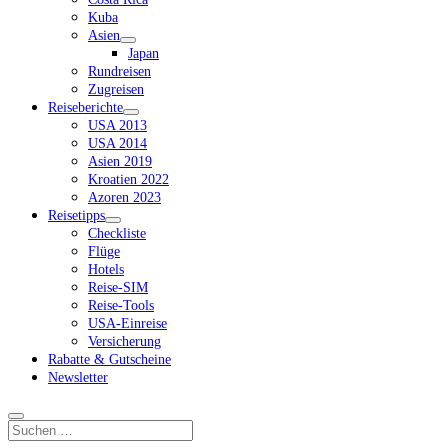
Kuba
Asien
Dropdown-
Japan
Menü
Rundreisen
öffnen
Zugreisen
Reiseberichte
Dropdown-
USA 2013
Menü
USA 2014
öffnen
Asien 2019
Kroatien 2022
Azoren 2023
Reisetipps
Dropdown-
Checkliste
Menü
Flüge
öffnen
Hotels
Reise-SIM
Reise-Tools
USA-Einreise
Versicherung
Rabatte & Gutscheine
Newsletter
Suchen