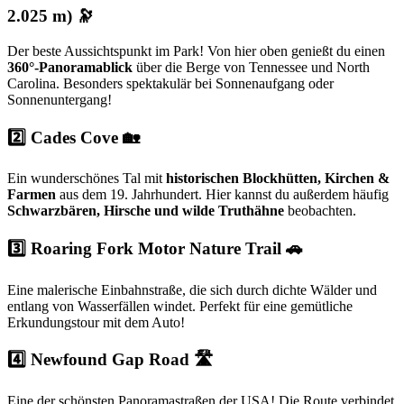
2.025 m) 🔭
Der beste Aussichtspunkt im Park! Von hier oben genießt du einen
360°-Panoramablick
über die Berge von Tennessee und North
Carolina. Besonders spektakulär bei Sonnenaufgang oder
Sonnenuntergang!
2️⃣ Cades Cove 🏡
Ein wunderschönes Tal mit
historischen Blockhütten, Kirchen &
Farmen
aus dem 19. Jahrhundert. Hier kannst du außerdem häufig
Schwarzbären, Hirsche und wilde Truthähne
beobachten.
3️⃣ Roaring Fork Motor Nature Trail 🚗
Eine malerische Einbahnstraße, die sich durch dichte Wälder und
entlang von Wasserfällen windet. Perfekt für eine gemütliche
Erkundungstour mit dem Auto!
4️⃣ Newfound Gap Road 🛣
Eine der schönsten Panoramastraßen der USA! Die Route verbindet