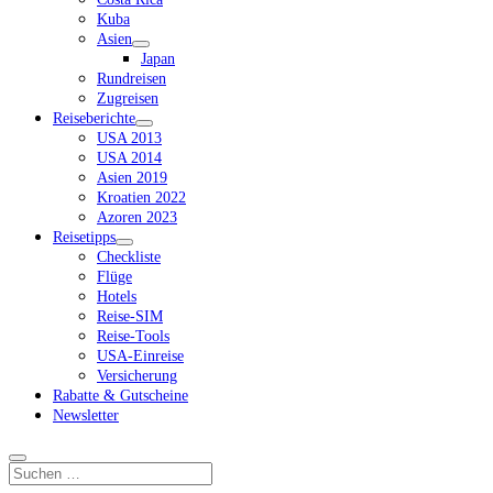
Kuba
Asien
Dropdown-
Japan
Menü
Rundreisen
öffnen
Zugreisen
Reiseberichte
Dropdown-
USA 2013
Menü
USA 2014
öffnen
Asien 2019
Kroatien 2022
Azoren 2023
Reisetipps
Dropdown-
Checkliste
Menü
Flüge
öffnen
Hotels
Reise-SIM
Reise-Tools
USA-Einreise
Versicherung
Rabatte & Gutscheine
Newsletter
Suchen