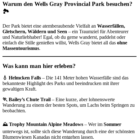
Warum den Wells Gray Provincial Park besuchen?
🏞️
Der Park bietet eine atemberaubende Vielfalt an
Wasserfällen,
Gletschern, Wäldern und Seen
– ein Traumziel für Abenteurer
und Naturliebhaber! Egal, ob du gerne wanderst, paddelst oder
einfach die Stille genießen willst, Wells Gray bietet all das
ohne
Massentourismus
.
Was kann man hier erleben?
💧 Helmcken Falls
– Die 141 Meter hohen Wasserfälle sind das
bekannteste Highlight des Parks und beeindrucken mit ihrer
gewaltigen Kraft.
🏃 Bailey’s Chute Trail
– Eine kurze, aber lohnenswerte
Wanderung zu einem der besten Spots, um Lachs beim Springen zu
beobachten.
⛰ Trophy Mountain Alpine Meadows
– Wer im
Sommer
unterwegs ist, sollte sich diese Wanderung durch eine der schönsten
Blumenwiesen Kanadas nicht entgehen lassen.