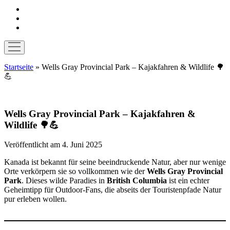
instagram
pinterest
E-
Mail
Menü
öffnen
Startseite
»
Wells Gray Provincial Park – Kajakfahren & Wildlife 🌳
💪
Wells Gray Provincial Park – Kajakfahren &
Wildlife 🌳💪
Veröffentlicht am 4. Juni 2025
Kanada ist bekannt für seine beeindruckende Natur, aber nur wenige
Orte verkörpern sie so vollkommen wie der
Wells Gray Provincial
Park
. Dieses wilde Paradies in
British Columbia
ist ein echter
Geheimtipp für Outdoor-Fans, die abseits der Touristenpfade Natur
pur erleben wollen.