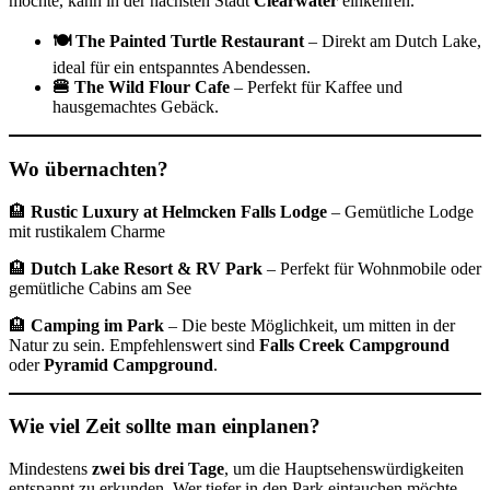
möchte, kann in der nächsten Stadt
Clearwater
einkehren.
🍽 The Painted Turtle Restaurant
– Direkt am Dutch Lake,
ideal für ein entspanntes Abendessen.
🍔 The Wild Flour Cafe
– Perfekt für Kaffee und
hausgemachtes Gebäck.
Wo übernachten?
🏨
Rustic Luxury at Helmcken Falls Lodge
– Gemütliche Lodge
mit rustikalem Charme
🏨
Dutch Lake Resort & RV Park
– Perfekt für Wohnmobile oder
gemütliche Cabins am See
🏨
Camping im Park
– Die beste Möglichkeit, um mitten in der
Natur zu sein. Empfehlenswert sind
Falls Creek Campground
oder
Pyramid Campground
.
Wie viel Zeit sollte man einplanen?
Mindestens
zwei bis drei Tage
, um die Hauptsehenswürdigkeiten
entspannt zu erkunden. Wer tiefer in den Park eintauchen möchte,