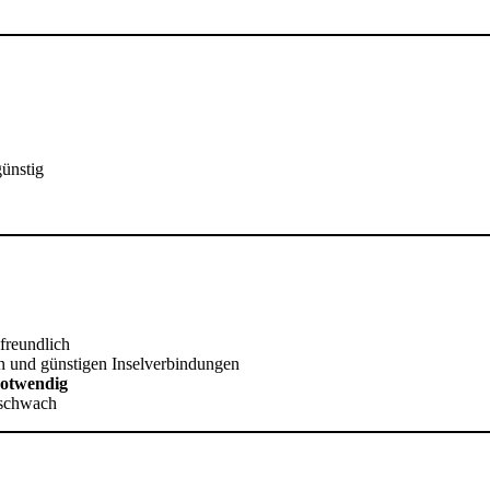
günstig
lfreundlich
en und günstigen Inselverbindungen
notwendig
 schwach