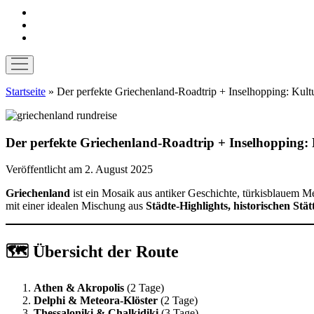
instagram
pinterest
E-
Mail
Menü
öffnen
Startseite
»
Der perfekte Griechenland-Roadtrip + Inselhopping: Kul
Der perfekte Griechenland-Roadtrip + Inselhopping:
Veröffentlicht am 2. August 2025
Griechenland
ist ein Mosaik aus antiker Geschichte, türkisblauem Me
mit einer idealen Mischung aus
Städte-Highlights, historischen St
🗺️ Übersicht der Route
Athen & Akropolis
(2 Tage)
Delphi & Meteora-Klöster
(2 Tage)
Thessaloniki & Chalkidiki
(3 Tage)