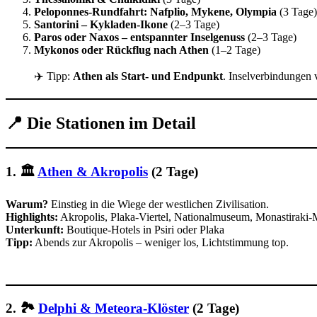
Peloponnes-Rundfahrt: Nafplio, Mykene, Olympia
(3 Tage)
Santorini – Kykladen-Ikone
(2–3 Tage)
Paros oder Naxos – entspannter Inselgenuss
(2–3 Tage)
Mykonos oder Rückflug nach Athen
(1–2 Tage)
✈️ Tipp:
Athen als Start- und Endpunkt
. Inselverbindungen 
📍 Die Stationen im Detail
1. 🏛️
Athen & Akropolis
(2 Tage)
Warum?
Einstieg in die Wiege der westlichen Zivilisation.
Highlights:
Akropolis, Plaka-Viertel, Nationalmuseum, Monastiraki-
Unterkunft:
Boutique-Hotels in Psiri oder Plaka
Tipp:
Abends zur Akropolis – weniger los, Lichtstimmung top.
2. 🏞️
Delphi & Meteora-Klöster
(2 Tage)