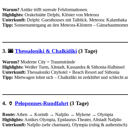
Warum?
Antike trifft surreale Felsformationen.
Highlights:
Orakelstätte Delphi, Klöster von Meteora
Unterkunft:
Delphi: Guesthouses mit Talblick. Meteora: Kalambaka 
Tipp:
Sonnenuntergang an den Meteora-Klöstern – Gänsehautmomen
3. 🌆
Thessaloniki & Chalkidiki
(3 Tage)
Warum?
Moderne City + Traumstrände
Highlights:
Weißer Turm, Altstadt, Kassandra & Sithonia-Halbinsel
Unterkunft:
Thessaloniki Cityhotel + Beach Resort auf Sithonia
Tipp:
Mietwagen lohnt sich – Chalkidiki ist zerklüftet und schlecht 
4. 🏺
Peloponnes-Rundfahrt
(3 Tage)
Route:
Athen → Korinth → Nafplio → Mykene → Olympia
Highlights:
Antikes Olympia, Epidaurus-Theater, Altstadt Nafplio
Unterkunft:
Nafplio (sehr charmant), Olympia (ruhig & authentisch)