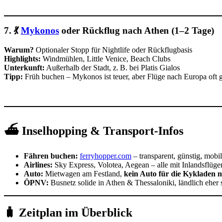
7. 💃
Mykonos
oder Rückflug nach Athen (1–2 Tage)
Warum?
Optionaler Stopp für Nightlife oder Rückflugbasis
Highlights:
Windmühlen, Little Venice, Beach Clubs
Unterkunft:
Außerhalb der Stadt, z. B. bei Platis Gialos
Tipp:
Früh buchen – Mykonos ist teuer, aber Flüge nach Europa oft 
⛴️ Inselhopping & Transport-Infos
Fähren buchen:
ferryhopper.com
– transparent, günstig, mobi
Airlines:
Sky Express, Volotea, Aegean – alle mit Inlandsflüg
Auto:
Mietwagen am Festland,
kein Auto für die Kykladen 
ÖPNV:
Busnetz solide in Athen & Thessaloniki, ländlich eher
🧳 Zeitplan im Überblick