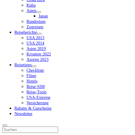
Kuba
Asien
Dropdown-
Japan
Menü
Rundreisen
öffnen
Zugreisen
Reiseberichte
Dropdown-
USA 2013
Menü
USA 2014
öffnen
Asien 2019
Kroatien 2022
Azoren 2023
Reisetipps
Dropdown-
Checkliste
Menü
Flüge
öffnen
Hotels
Reise-SIM
Reise-Tools
USA-Einreise
Versicherung
Rabatte & Gutscheine
Newsletter
Suchen