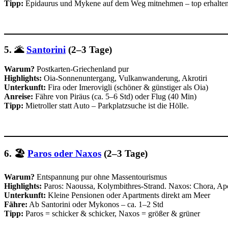
Tipp:
Epidaurus und Mykene auf dem Weg mitnehmen – top erhalten 
5. 🌋
Santorini
(2–3 Tage)
Warum?
Postkarten-Griechenland pur
Highlights:
Oia-Sonnenuntergang, Vulkanwanderung, Akrotiri
Unterkunft:
Fira oder Imerovigli (schöner & günstiger als Oia)
Anreise:
Fähre von Piräus (ca. 5–6 Std) oder Flug (40 Min)
Tipp:
Mietroller statt Auto – Parkplatzsuche ist die Hölle.
6. 🏖️
Paros oder Naxos
(2–3 Tage)
Warum?
Entspannung pur ohne Massentourismus
Highlights:
Paros: Naoussa, Kolymbithres-Strand. Naxos: Chora, Ap
Unterkunft:
Kleine Pensionen oder Apartments direkt am Meer
Fähre:
Ab Santorini oder Mykonos – ca. 1–2 Std
Tipp:
Paros = schicker & schicker, Naxos = größer & grüner