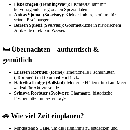
Fiskekrogen (Henningsvær)
: Fischrestaurant mit
hervorragenden regionalen Spezialitäten.
Anitas Sjømat (Sakrisøy)
: Kleiner Imbiss, berühmt für
seinen Fischburger.
Børsen Spiseri (Svolvær)
: Gourmetküche in historischem
Ambiente direkt am Wasser.
🛏️ Übernachten – authentisch &
gemütlich
Eliassen Rorbuer (Reine)
: Traditionelle Fischerhütten
(„Rorbuer“) mit traumhaftem Blick.
Hattvika Lodge (Ballstad)
: Moderne Hütten direkt am Meer
– ideal für Aktivreisende.
Svinøya Rorbuer (Svolvær)
: Charmante, historische
Fischerhütten in bester Lage.
🚗 Wie viel Zeit einplanen?
Mindestens
5 Tage
, um die Highlights zu entdecken und