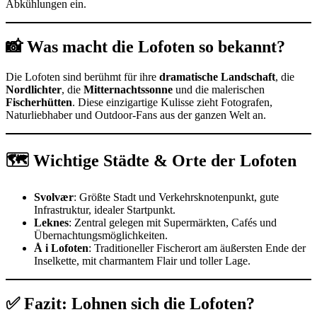
Abkühlungen ein.
📸 Was macht die Lofoten so bekannt?
Die Lofoten sind berühmt für ihre
dramatische Landschaft
, die
Nordlichter
, die
Mitternachtssonne
und die malerischen
Fischerhütten
. Diese einzigartige Kulisse zieht Fotografen,
Naturliebhaber und Outdoor-Fans aus der ganzen Welt an.
🗺️ Wichtige Städte & Orte der Lofoten
Svolvær
: Größte Stadt und Verkehrsknotenpunkt, gute
Infrastruktur, idealer Startpunkt.
Leknes
: Zentral gelegen mit Supermärkten, Cafés und
Übernachtungsmöglichkeiten.
Å i Lofoten
: Traditioneller Fischerort am äußersten Ende der
Inselkette, mit charmantem Flair und toller Lage.
✅ Fazit: Lohnen sich die Lofoten?