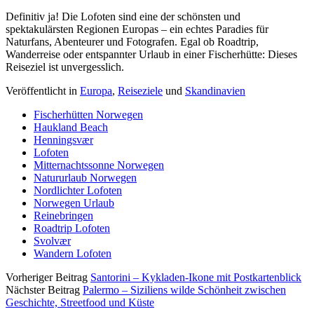
Definitiv ja! Die Lofoten sind eine der schönsten und
spektakulärsten Regionen Europas – ein echtes Paradies für
Naturfans, Abenteurer und Fotografen. Egal ob Roadtrip,
Wanderreise oder entspannter Urlaub in einer Fischerhütte: Dieses
Reiseziel ist unvergesslich.
Veröffentlicht in
Europa
,
Reiseziele
und
Skandinavien
Fischerhütten Norwegen
Haukland Beach
Henningsvær
Lofoten
Mitternachtssonne Norwegen
Natururlaub Norwegen
Nordlichter Lofoten
Norwegen Urlaub
Reinebringen
Roadtrip Lofoten
Svolvær
Wandern Lofoten
Vorheriger Beitrag
Santorini – Kykladen-Ikone mit Postkartenblick
Nächster Beitrag
Palermo – Siziliens wilde Schönheit zwischen
Geschichte, Streetfood und Küste