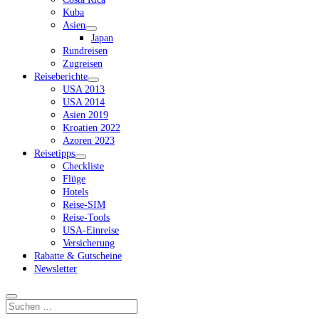
Kuba
Asien
Dropdown-
Japan
Menü
Rundreisen
öffnen
Zugreisen
Reiseberichte
Dropdown-
USA 2013
Menü
USA 2014
öffnen
Asien 2019
Kroatien 2022
Azoren 2023
Reisetipps
Dropdown-
Checkliste
Menü
Flüge
öffnen
Hotels
Reise-SIM
Reise-Tools
USA-Einreise
Versicherung
Rabatte & Gutscheine
Newsletter
Suchen