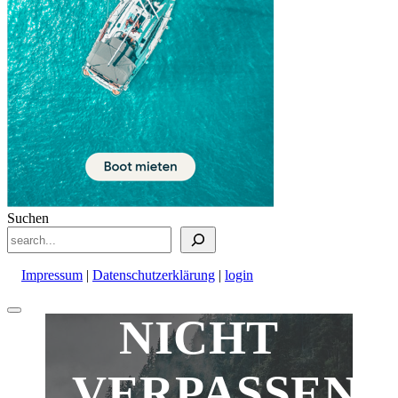
Suchen
Impressum
|
Datenschutzerklärung
|
login
Nach
NICHT
oben
scrollen
VERPASSEN!