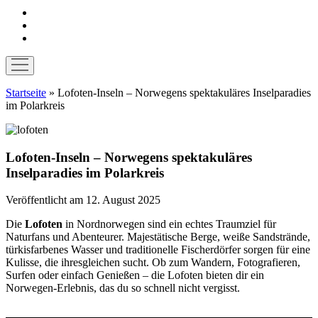
instagram
pinterest
E-
Mail
Menü
öffnen
Startseite
»
Lofoten-Inseln – Norwegens spektakuläres Inselparadies
im Polarkreis
Lofoten-Inseln – Norwegens spektakuläres
Inselparadies im Polarkreis
Veröffentlicht am 12. August 2025
Die
Lofoten
in Nordnorwegen sind ein echtes Traumziel für
Naturfans und Abenteurer. Majestätische Berge, weiße Sandstrände,
türkisfarbenes Wasser und traditionelle Fischerdörfer sorgen für eine
Kulisse, die ihresgleichen sucht. Ob zum Wandern, Fotografieren,
Surfen oder einfach Genießen – die Lofoten bieten dir ein
Norwegen-Erlebnis, das du so schnell nicht vergisst.