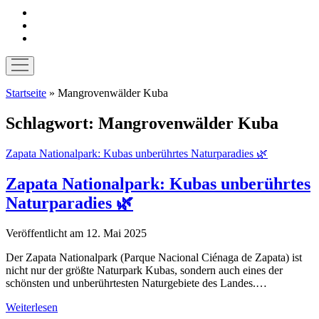
instagram
pinterest
E-
Mail
Menü
öffnen
Startseite
»
Mangrovenwälder Kuba
Schlagwort:
Mangrovenwälder Kuba
Zapata Nationalpark: Kubas unberührtes Naturparadies 🌿
Zapata Nationalpark: Kubas unberührtes
Naturparadies 🌿
Veröffentlicht am 12. Mai 2025
Der Zapata Nationalpark (Parque Nacional Ciénaga de Zapata) ist
nicht nur der größte Naturpark Kubas, sondern auch eines der
schönsten und unberührtesten Naturgebiete des Landes.…
Zapata
Weiterlesen