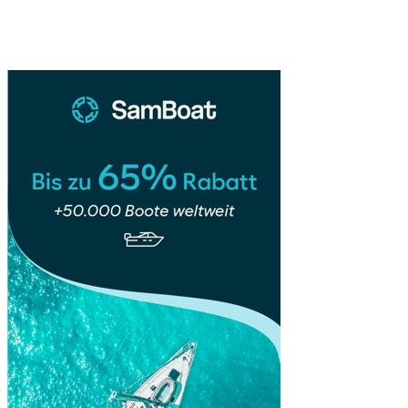
Nationalpark:
Sidebar
Kubas
unberührtes
Naturparadies
🌿