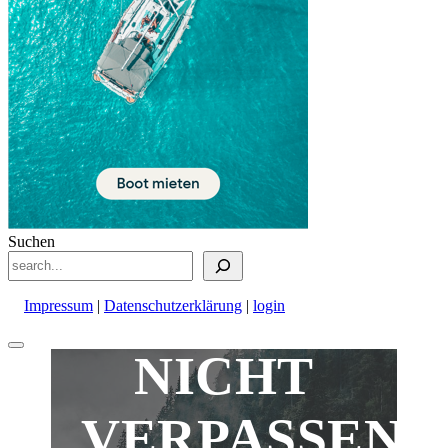
Suchen
Impressum
|
Datenschutzerklärung
|
login
Nach
NICHT
oben
scrollen
VERPASSEN!