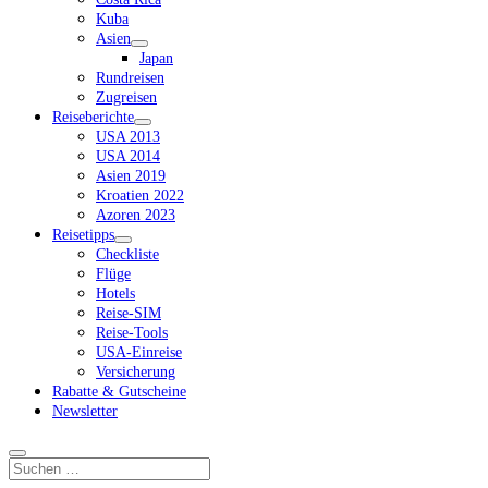
Kuba
Asien
Dropdown-
Japan
Menü
Rundreisen
öffnen
Zugreisen
Reiseberichte
Dropdown-
USA 2013
Menü
USA 2014
öffnen
Asien 2019
Kroatien 2022
Azoren 2023
Reisetipps
Dropdown-
Checkliste
Menü
Flüge
öffnen
Hotels
Reise-SIM
Reise-Tools
USA-Einreise
Versicherung
Rabatte & Gutscheine
Newsletter
Suchen