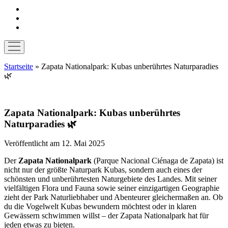
instagram
pinterest
E-
Mail
Menü
öffnen
Startseite
»
Zapata Nationalpark: Kubas unberührtes Naturparadies
🌿
Zapata Nationalpark: Kubas unberührtes
Naturparadies 🌿
Veröffentlicht am 12. Mai 2025
Der
Zapata Nationalpark
(Parque Nacional Ciénaga de Zapata) ist
nicht nur der größte Naturpark Kubas, sondern auch eines der
schönsten und unberührtesten Naturgebiete des Landes. Mit seiner
vielfältigen Flora und Fauna sowie seiner einzigartigen Geographie
zieht der Park Naturliebhaber und Abenteurer gleichermaßen an. Ob
du die Vogelwelt Kubas bewundern möchtest oder in klaren
Gewässern schwimmen willst – der Zapata Nationalpark hat für
jeden etwas zu bieten.