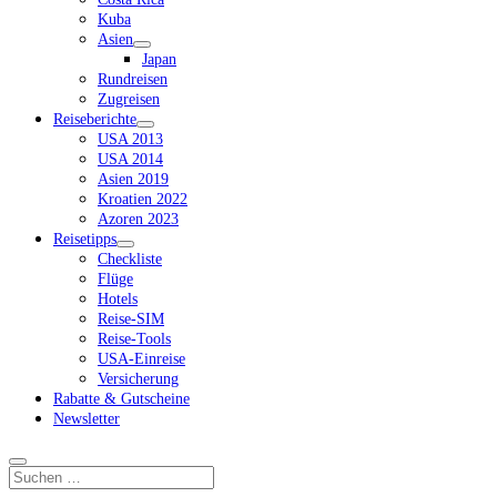
Kuba
Asien
Dropdown-
Japan
Menü
Rundreisen
öffnen
Zugreisen
Reiseberichte
Dropdown-
USA 2013
Menü
USA 2014
öffnen
Asien 2019
Kroatien 2022
Azoren 2023
Reisetipps
Dropdown-
Checkliste
Menü
Flüge
öffnen
Hotels
Reise-SIM
Reise-Tools
USA-Einreise
Versicherung
Rabatte & Gutscheine
Newsletter
Suchen