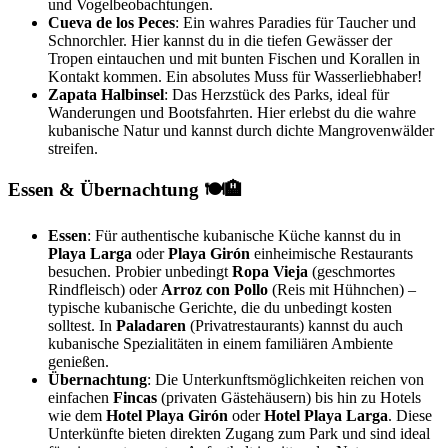
und Vogelbeobachtungen.
Cueva de los Peces
: Ein wahres Paradies für Taucher und
Schnorchler. Hier kannst du in die tiefen Gewässer der
Tropen eintauchen und mit bunten Fischen und Korallen in
Kontakt kommen. Ein absolutes Muss für Wasserliebhaber!
Zapata Halbinsel
: Das Herzstück des Parks, ideal für
Wanderungen und Bootsfahrten. Hier erlebst du die wahre
kubanische Natur und kannst durch dichte Mangrovenwälder
streifen.
Essen & Übernachtung 🍽️🏨
Essen
: Für authentische kubanische Küche kannst du in
Playa Larga
oder
Playa Girón
einheimische Restaurants
besuchen. Probier unbedingt
Ropa Vieja
(geschmortes
Rindfleisch) oder
Arroz con Pollo
(Reis mit Hühnchen) –
typische kubanische Gerichte, die du unbedingt kosten
solltest. In
Paladaren
(Privatrestaurants) kannst du auch
kubanische Spezialitäten in einem familiären Ambiente
genießen.
Übernachtung
: Die Unterkunftsmöglichkeiten reichen von
einfachen
Fincas
(privaten Gästehäusern) bis hin zu Hotels
wie dem
Hotel Playa Girón
oder
Hotel Playa Larga
. Diese
Unterkünfte bieten direkten Zugang zum Park und sind ideal