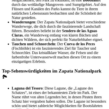
Möglichkeiten, den Park zu erkunden, ist eine
Bootsfahrt
durch das weitläufige Mangroven- und Sumpfgebiet. Auf den
Flüssen und Kanälen des Parks kannst du Tiere in ihrem
natürlichen Lebensraum beobachten und die Schönheit der
Natur genießen.
Wanderungen
: Der Zapata Nationalpark bietet verschiedene
Wanderwege, die dich durch die faszinierende Landschaft
führen. Besonders beliebt ist der
Sendero de las Aguas
Claras
, ein Wanderweg entlang von klaren Bächen und
dichten Wäldern, der sich perfekt für Naturliebhaber eignet.
Tauchen und Schnorcheln
: Der
Cueva de los Peces
(Fischhöhle) ist ein faszinierendes Ziel für Taucher und
Schnorchler. Das kristallklare Wasser, die Felsen und die
farbenfrohe Unterwasserwelt machen diesen Ort zu einem
einzigartigen Erlebnis.
Top-Sehenswürdigkeiten im Zapata Nationalpark
🏞️
Laguna del Tesoro
: Diese Lagune, die „Lagune des
Schatzes“, ist eines der bekanntesten Ziele im Park. Der
Name rührt von alten Legenden her, in denen Piraten ihren
Schatz hier vergraben haben sollen. Die Lagune ist besonders
schön und bietet zahlreiche Möglichkeiten für Bootsfahrten