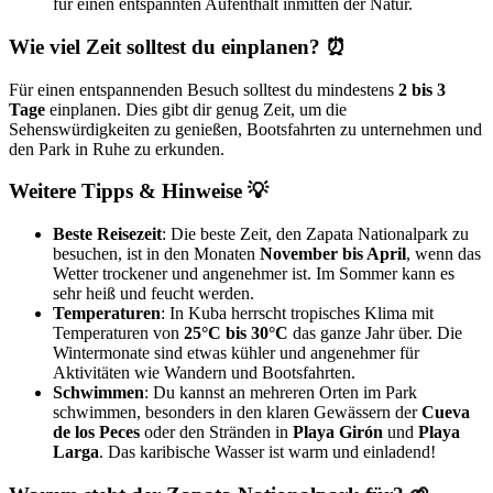
für einen entspannten Aufenthalt inmitten der Natur.
Wie viel Zeit solltest du einplanen? ⏰
Für einen entspannenden Besuch solltest du mindestens
2 bis 3
Tage
einplanen. Dies gibt dir genug Zeit, um die
Sehenswürdigkeiten zu genießen, Bootsfahrten zu unternehmen und
den Park in Ruhe zu erkunden.
Weitere Tipps & Hinweise 💡
Beste Reisezeit
: Die beste Zeit, den Zapata Nationalpark zu
besuchen, ist in den Monaten
November bis April
, wenn das
Wetter trockener und angenehmer ist. Im Sommer kann es
sehr heiß und feucht werden.
Temperaturen
: In Kuba herrscht tropisches Klima mit
Temperaturen von
25°C bis 30°C
das ganze Jahr über. Die
Wintermonate sind etwas kühler und angenehmer für
Aktivitäten wie Wandern und Bootsfahrten.
Schwimmen
: Du kannst an mehreren Orten im Park
schwimmen, besonders in den klaren Gewässern der
Cueva
de los Peces
oder den Stränden in
Playa Girón
und
Playa
Larga
. Das karibische Wasser ist warm und einladend!