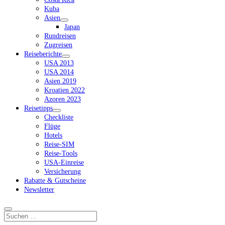
Kuba
Asien
Dropdown-
Japan
Menü
Rundreisen
öffnen
Zugreisen
Reiseberichte
Dropdown-
USA 2013
Menü
USA 2014
öffnen
Asien 2019
Kroatien 2022
Azoren 2023
Reisetipps
Dropdown-
Checkliste
Menü
Flüge
öffnen
Hotels
Reise-SIM
Reise-Tools
USA-Einreise
Versicherung
Rabatte & Gutscheine
Newsletter
Suchen