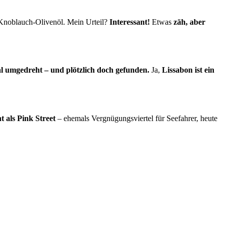
d Knoblauch-Olivenöl. Mein Urteil?
Interessant!
Etwas
zäh, aber
al umgedreht – und plötzlich doch gefunden.
Ja,
Lissabon ist ein
 als Pink Street
– ehemals Vergnügungsviertel für Seefahrer, heute