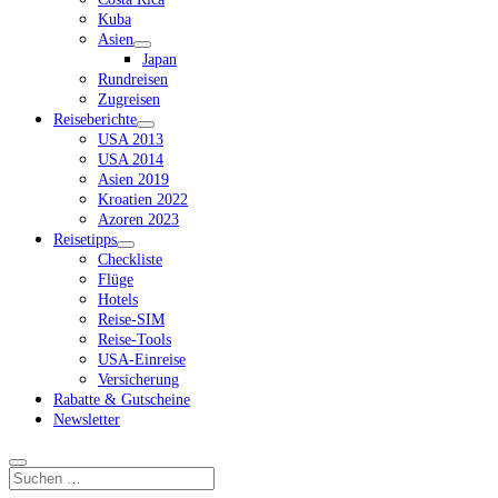
Kuba
Asien
Dropdown-
Japan
Menü
Rundreisen
öffnen
Zugreisen
Reiseberichte
Dropdown-
USA 2013
Menü
USA 2014
öffnen
Asien 2019
Kroatien 2022
Azoren 2023
Reisetipps
Dropdown-
Checkliste
Menü
Flüge
öffnen
Hotels
Reise-SIM
Reise-Tools
USA-Einreise
Versicherung
Rabatte & Gutscheine
Newsletter
Suchen