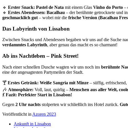
🔹
Erster Snack:
Pastel de Nata
mit einem Glas
Vinho do Porto
– 
🔹
Erstes Abendessen:
Bacalhau
– der berühmte getrocknete und in
geschmacklich gut
– wobei mir die
frische Version (Bacalhau Fres
Das Labyrinth von Lissabon
Zwischen Snacks und Abendessen begaben wir uns auf die Suche na
verdammtes Labyrinth
, aber genau das macht es so charmant!
Ab ins Nachtleben – Pink Street!
Nach einer schnellen Dusche wagten wir uns noch ins
berühmte Nac
eine der angesagtesten Partymeilen der Stadt.
🍸
Erstes Getränk:
Weiße Sangria mit Minze
– süffig, erfrischend, 
🎶
Atmosphäre:
Voll, laut, quirlig –
Menschen aus aller Welt, coole
💃
Fazit:
Perfekter Start in Lissabon!
Gegen
2 Uhr nachts
stolperten wir schließlich ins Hotel zurück.
Gute
Veröffentlicht in
Azoren 2023
Ankunft in Lissabon