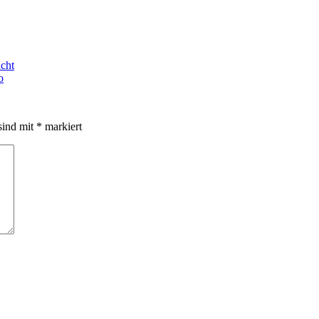
icht
o
sind mit
*
markiert