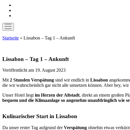
instagram
pinterest
E-
Mail
Menü
öffnen
Startseite
»
Lissabon – Tag 1 – Ankunft
Lissabon – Tag 1 – Ankunft
Veröffentlicht am 19. August 2023
Mit
2 Stunden Verspätung
sind wir endlich in
Lissabon
angekommen
die wir wahrscheinlich gar nicht alle umsetzen können. Aber hey, wir 
Unser Hotel liegt
im Herzen der Altstadt
, direkt an einem großen Pl
bequem und die Klimaanlage so angenehm unaufdringlich wie sel
Kulinarischer Start in Lissabon
Da unser erster Tag aufgrund der
Verspätung
ohnehin etwas verkürzt