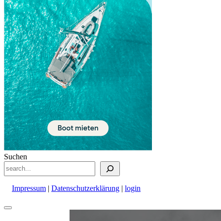
Suchen
Impressum
|
Datenschutzerklärung
|
login
Nach
oben