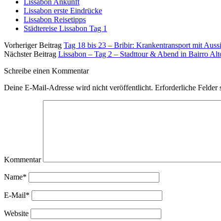
Lissabon Ankunft
Lissabon erste Eindrücke
Lissabon Reisetipps
Städtereise Lissabon Tag 1
Vorheriger Beitrag
Tag 18 bis 23 – Bribir: Krankentransport mit Auss
Nächster Beitrag
Lissabon – Tag 2 – Stadttour & Abend in Bairro Alt
Schreibe einen Kommentar
Deine E-Mail-Adresse wird nicht veröffentlicht.
Erforderliche Felder 
Kommentar
Name*
E-Mail*
Website