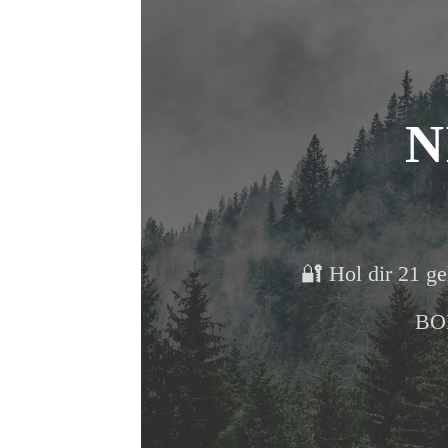
scrollen
N
🔐 Hol dir 21 ge
BON